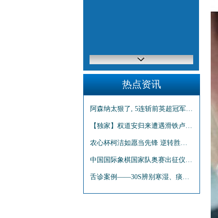
热点资讯
阿森纳太狠了, 5连斩前英超冠军, 37岁老将狂轰11球
【独家】权道安归来遭遇滑铁卢? 曼城球迷心碎: 我们的队长怎么了
农心杯柯洁如愿当先锋 逆转胜韩将惊险取得开门红
中国国际象棋国家队奥赛出征仪式在苏州举行
舌诊案例——30S辨别寒湿、痰湿、湿热! 内附三名方 横扫一身湿邪