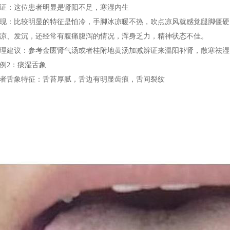
证：这位患者明显是肾阳不足，寒湿内生
现：比较明显的特征是怕冷，手脚冰凉暖不热，吹点凉风就感觉腿脚僵硬
凉、发沉，还经常有腹痛腹泻的情况，浑身乏力，精神状态不佳。
理建议：参考金匮肾气汤或者桂附地黄汤加减辨证来温阳补肾，散寒祛湿
例2：痰湿舌象
者舌象特征：舌苔厚腻，舌边有明显齿痕，舌间裂纹