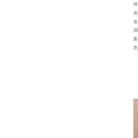
辨
表
发
调
案
患