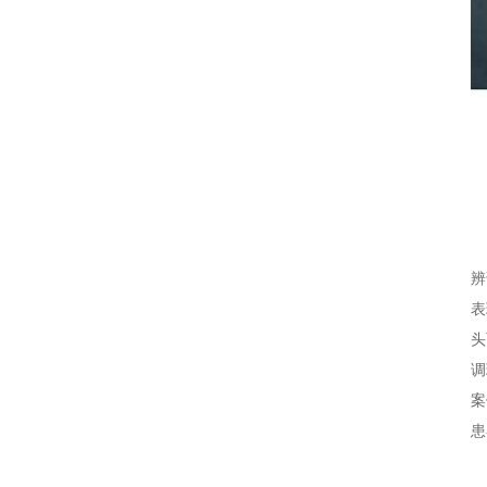
辨
表
头
调
案
患