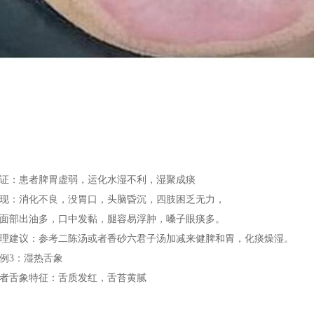
证：患者脾胃虚弱，运化水湿不利，湿聚成痰
现：消化不良，没胃口，头脑昏沉，四肢困乏无力，
面部出油多，口中发黏，腿容易浮肿，嗓子眼痰多。
理建议：参考二陈汤或者香砂六君子汤加减来健脾和胃，化痰燥湿。
例3：湿热舌象
者舌象特征：舌质发红，舌苔黄腻