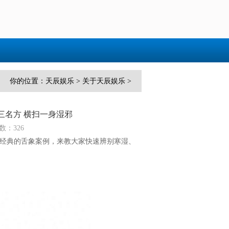
你的位置：
天辰娱乐
>
关于天辰娱乐
>
三名方 横扫一身湿邪
数：326
经典的舌象案例，来教大家快速辨别寒湿、